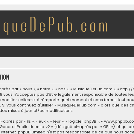
tion
ès par « nous », « notre », « nos », « MusiqueDePub.com », « http
i vous n’acceptez pas d’être légalement responsable de toutes les 
modifier celles-ci à n’importe quel moment et nous ferons tout pour
 Si vous continuez d’utiliser « MusiqueDePub.com » alors que des c
es mises à jour et/ou modifications.
ès par « ils », « eux », « leur », « logiciel phpBB », « www.phpbb.co
General Public License v2
» (désigné ci-après par « GPL ») et qui p
 sur Internet. phpBB Limited n’est pas responsable de ce que nous 