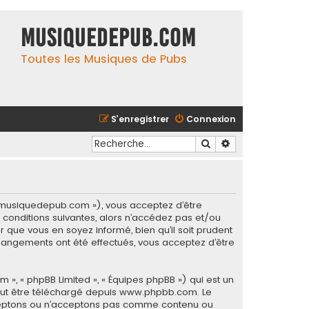
MusiqueDePub.com
Toutes les Musiques de Pubs
S’enregistrer
Connexion
Rechercher
Recherche avancé
://musiquedepub.com »), vous acceptez d’être
conditions suivantes, alors n’accédez pas et/ou
 que vous en soyez informé, bien qu’il soit prudent
hangements ont été effectués, vous acceptez d’être
m », « phpBB Limited », « Équipes phpBB ») qui est un
eut être téléchargé depuis
www.phpbb.com
. Le
acceptons ou n’acceptons pas comme contenu ou