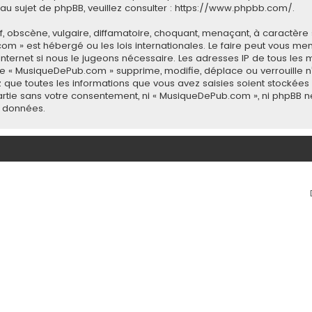
u sujet de phpBB, veuillez consulter :
https://www.phpbb.com/
.
 obscène, vulgaire, diffamatoire, choquant, menaçant, à caractère 
com » est hébergé ou les lois internationales. Le faire peut vous 
 Internet si nous le jugeons nécessaire. Les adresses IP de tous le
 « MusiqueDePub.com » supprime, modifie, déplace ou verrouille n’
 que toutes les informations que vous avez saisies soient stockée
 partie sans votre consentement, ni « MusiqueDePub.com », ni phpB
s données.