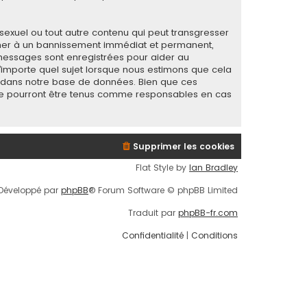
sexuel ou tout autre contenu qui peut transgresser
mener à un bannissement immédiat et permanent,
s messages sont enregistrées pour aider au
importe quel sujet lorsque nous estimons que cela
s dans notre base de données. Bien que ces
B ne pourront être tenus comme responsables en cas
Supprimer les cookies
Flat Style by
Ian Bradley
Développé par
phpBB
® Forum Software © phpBB Limited
Traduit par
phpBB-fr.com
Confidentialité
|
Conditions