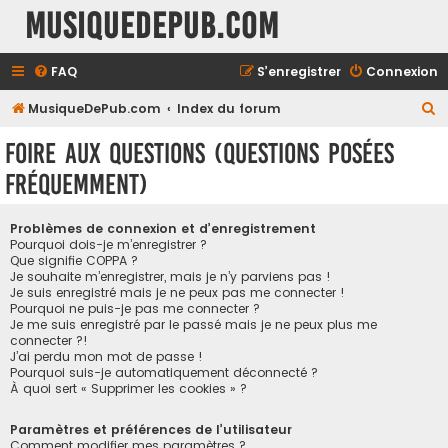
MusiqueDePub.com
FAQ
S’enregistrer
Connexion
R
MusiqueDePub.com
Index du forum
e
Foire aux questions (Questions posées
c
fréquemment)
h
e
Problèmes de connexion et d’enregistrement
r
Pourquoi dois-je m’enregistrer ?
Que signifie COPPA ?
c
Je souhaite m’enregistrer, mais je n’y parviens pas !
h
Je suis enregistré mais je ne peux pas me connecter !
Pourquoi ne puis-je pas me connecter ?
e
Je me suis enregistré par le passé mais je ne peux plus me
connecter ?!
r
J’ai perdu mon mot de passe !
Pourquoi suis-je automatiquement déconnecté ?
À quoi sert « Supprimer les cookies » ?
Paramètres et préférences de l’utilisateur
Comment modifier mes paramètres ?