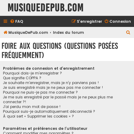
MusiqueDePub.com
FAQ
S’enregistrer
Connexion
R
MusiqueDePub.com
Index du forum
e
Foire aux questions (Questions posées
c
fréquemment)
h
e
Problèmes de connexion et d’enregistrement
r
Pourquoi dois-je m’enregistrer ?
Que signifie COPPA ?
c
Je souhaite m’enregistrer, mais je n’y parviens pas !
h
Je suis enregistré mais je ne peux pas me connecter !
Pourquoi ne puis-je pas me connecter ?
e
Je me suis enregistré par le passé mais je ne peux plus me
connecter ?!
r
J’ai perdu mon mot de passe !
Pourquoi suis-je automatiquement déconnecté ?
À quoi sert « Supprimer les cookies » ?
Paramètres et préférences de l’utilisateur
Comment modifier mes paramètres ?