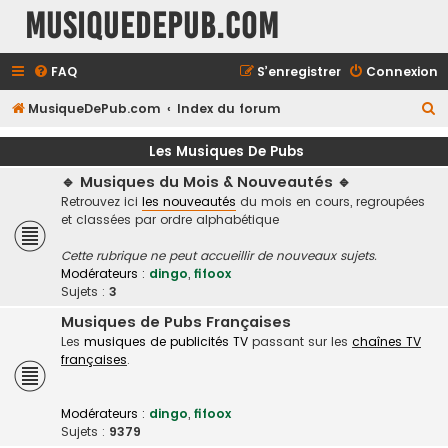
MusiqueDePub.com
FAQ
S’enregistrer
Connexion
R
MusiqueDePub.com
Index du forum
e
Les Musiques De Pubs
c
🔹 Musiques du Mois & Nouveautés 🔹
h
Retrouvez ici
les nouveautés
du mois en cours, regroupées
e
et classées par ordre alphabétique
r
Cette rubrique ne peut accueillir de nouveaux sujets.
c
Modérateurs :
dingo
,
fifoox
h
Sujets :
3
e
Musiques de Pubs Françaises
Les
musiques de publicités TV
passant sur les
chaînes TV
r
françaises
.
Modérateurs :
dingo
,
fifoox
Sujets :
9379