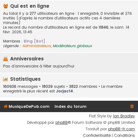
Qui est en ligne
Au total il y a
277
utilisateurs en ligne : 1 enregistré, 0 invisible et 276
invités (d’après le nombre d’utilisateurs actifs ces 4 dernières
minutes)
Le record du nombre d’utilisateurs en ligne est de
11846
, le sam. 14
févr. 2026, 13:45
Membres :
Bing [Bot]
Légende :
Administrateurs
,
Modérateurs globaux
Anniversaires
Pas d’anniversaire à fêter aujourd’hui
Statistiques
160936
messages •
18029
sujets •
3822
membres • Le membre
enregistré le plus récent est
Jorjac14
.
MusiqueDePub.com
Index du forum
Flat Style by
Ian Bradley
Développé par
phpBB
® Forum Software © phpBB Limited
Traduit par
phpBB-fr.com
Confidentialité
|
Conditions