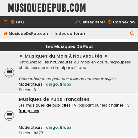
MusiqueDePub.com
FAQ
S’enregistrer
Connexion
R
MusiqueDePub.com
Index du forum
e
Les Musiques De Pubs
c
🔹 Musiques du Mois & Nouveautés 🔹
h
Retrouvez ici
les nouveautés
du mois en cours, regroupées
e
et classées par ordre alphabétique
r
Cette rubrique ne peut accueillir de nouveaux sujets.
c
Modérateurs :
dingo
,
fifoox
h
Sujets :
3
e
Musiques de Pubs Françaises
Les
musiques de publicités TV
passant sur les
chaînes TV
r
françaises
.
Modérateurs :
dingo
,
fifoox
Sujets :
9377