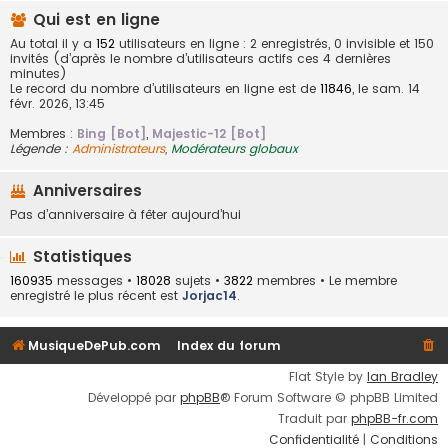
Qui est en ligne
Au total il y a
152
utilisateurs en ligne : 2 enregistrés, 0 invisible et 150
invités (d’après le nombre d’utilisateurs actifs ces 4 dernières
minutes)
Le record du nombre d’utilisateurs en ligne est de
11846
, le sam. 14
févr. 2026, 13:45
Membres :
Bing [Bot]
,
Majestic-12 [Bot]
Légende :
Administrateurs
,
Modérateurs globaux
Anniversaires
Pas d’anniversaire à fêter aujourd’hui
Statistiques
160935
messages •
18028
sujets •
3822
membres • Le membre
enregistré le plus récent est
Jorjac14
.
MusiqueDePub.com
Index du forum
Flat Style by
Ian Bradley
Développé par
phpBB
® Forum Software © phpBB Limited
Traduit par
phpBB-fr.com
Confidentialité
|
Conditions