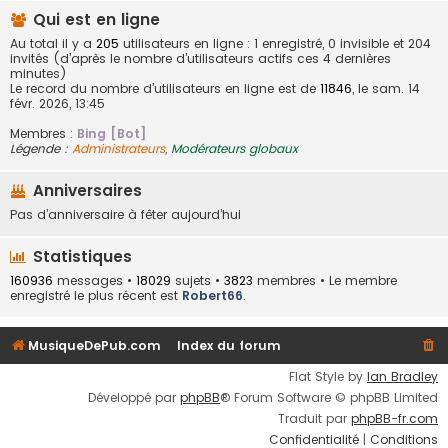
Qui est en ligne
Au total il y a
205
utilisateurs en ligne : 1 enregistré, 0 invisible et 204
invités (d’après le nombre d’utilisateurs actifs ces 4 dernières
minutes)
Le record du nombre d’utilisateurs en ligne est de
11846
, le sam. 14
févr. 2026, 13:45
Membres :
Bing [Bot]
Légende :
Administrateurs
,
Modérateurs globaux
Anniversaires
Pas d’anniversaire à fêter aujourd’hui
Statistiques
160936
messages •
18029
sujets •
3823
membres • Le membre
enregistré le plus récent est
Robert66
.
MusiqueDePub.com
Index du forum
Flat Style by
Ian Bradley
Développé par
phpBB
® Forum Software © phpBB Limited
Traduit par
phpBB-fr.com
Confidentialité
|
Conditions