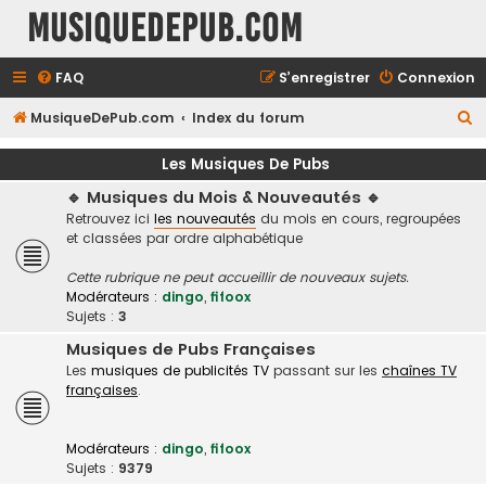
MusiqueDePub.com
FAQ
S’enregistrer
Connexion
R
MusiqueDePub.com
Index du forum
e
Les Musiques De Pubs
c
🔹 Musiques du Mois & Nouveautés 🔹
h
Retrouvez ici
les nouveautés
du mois en cours, regroupées
e
et classées par ordre alphabétique
r
Cette rubrique ne peut accueillir de nouveaux sujets.
c
Modérateurs :
dingo
,
fifoox
h
Sujets :
3
e
Musiques de Pubs Françaises
Les
musiques de publicités TV
passant sur les
chaînes TV
r
françaises
.
Modérateurs :
dingo
,
fifoox
Sujets :
9379