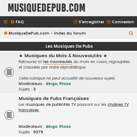
MusiqueDePub.com
FAQ
S’enregistrer
Connexion
R
MusiqueDePub.com
Index du forum
e
Les Musiques De Pubs
c
🔹 Musiques du Mois & Nouveautés 🔹
h
Retrouvez ici
les nouveautés
du mois en cours, regroupées
e
et classées par ordre alphabétique
r
Cette rubrique ne peut accueillir de nouveaux sujets.
c
Modérateurs :
dingo
,
fifoox
h
Sujets :
3
e
Musiques de Pubs Françaises
Les
musiques de publicités TV
passant sur les
chaînes TV
r
françaises
.
Modérateurs :
dingo
,
fifoox
Sujets :
9379