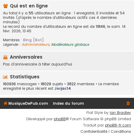
Qui est en ligne
Au total il y a
55
utilisateurs en ligne : 1 enregistré, 0 invisible et 54
invités (d’après le nombre d’utilisateurs actifs ces 4 dernières
minutes)
Le record du nombre d’utilisateurs en ligne est de
11846
, le sam. 14
févr. 2026, 13:45
Membres :
Bing [Bot]
Légende :
Administrateurs
,
Modérateurs globaux
Anniversaires
Pas d’anniversaire à fêter aujourd’hui
Statistiques
160936
messages •
18029
sujets •
3822
membres • Le membre
enregistré le plus récent est
Jorjac14
.
MusiqueDePub.com
Index du forum
Flat Style by
Ian Bradley
Développé par
phpBB
® Forum Software © phpBB Limited
Traduit par
phpBB-fr.com
Confidentialité
|
Conditions