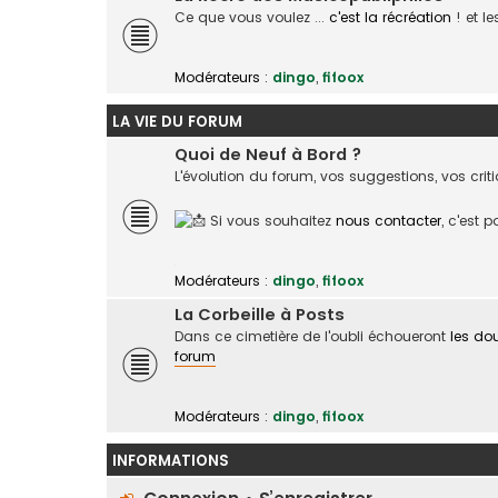
Ce que vous voulez ...
c'est la récréation
! et l
Modérateurs :
dingo
,
fifoox
LA VIE DU FORUM
Quoi de Neuf à Bord ?
L'évolution du forum, vos suggestions, vos crit
Si vous souhaitez
nous contacter
, c'est 
Modérateurs :
dingo
,
fifoox
La Corbeille à Posts
Dans ce cimetière de l'oubli échoueront
les do
forum
Modérateurs :
dingo
,
fifoox
INFORMATIONS