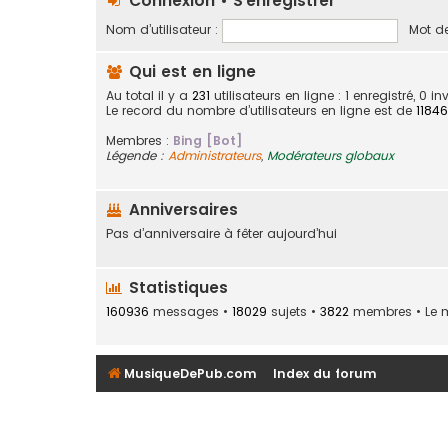
Connexion
•
S’enregistrer
Nom d’utilisateur :
Mot de
Qui est en ligne
Au total il y a
231
utilisateurs en ligne : 1 enregistré, 0 
Le record du nombre d’utilisateurs en ligne est de
11846
Membres :
Bing [Bot]
Légende :
Administrateurs
,
Modérateurs globaux
Anniversaires
Pas d’anniversaire à fêter aujourd’hui
Statistiques
160936
messages •
18029
sujets •
3822
membres • Le me
MusiqueDePub.com
Index du forum