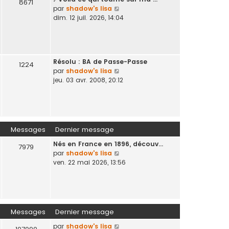
d
s
8671
V
par
shadow's lisa
e
s
o
dim. 12 juil. 2026, 14:04
r
a
i
n
g
r
i
e
l
e
e
r
Résolu : BA de Passe-Passe
d
1224
m
V
par
shadow's lisa
e
e
o
jeu. 03 avr. 2008, 20:12
r
s
i
n
s
r
i
a
l
e
g
e
r
e
d
m
Messages
Dernier message
e
e
Nés en France en 1896, découv…
r
s
7979
V
par
shadow's lisa
n
s
o
ven. 22 mai 2026, 13:56
i
a
i
e
g
r
r
e
l
m
e
e
d
s
Messages
Dernier message
e
s
V
par
shadow's lisa
r
a