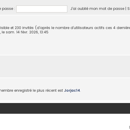
 passe :
J’ai oublié mon mot de passe
|
S
invisible et 230 invités (d’après le nombre d’utilisateurs actifs ces 4 derni
, le sam. 14 févr. 2026, 13:45
mbre enregistré le plus récent est
Jorjac14
.