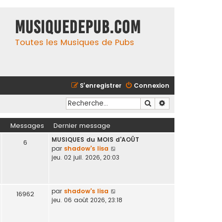
MusiqueDePub.com
Toutes les Musiques de Pubs
S’enregistrer
Connexion
Rechercher
Recherche avancé
Messages
Dernier message
MUSIQUES du MOIS d'AOÛT
6
V
par
shadow's lisa
o
jeu. 02 juil. 2026, 20:03
i
r
l
V
par
shadow's lisa
e
16962
o
jeu. 06 août 2026, 23:18
d
i
e
r
r