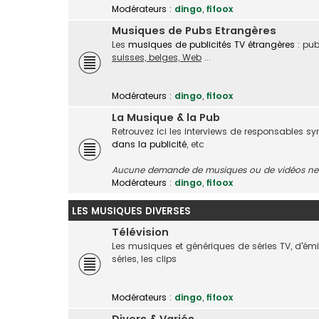
Modérateurs :
dingo
,
fifoox
Musiques de Pubs Etrangères
Les
musiques de publicités TV étrangères
: pub
suisses, belges, Web
...
Modérateurs :
dingo
,
fifoox
La Musique & la Pub
Retrouvez ici les interviews de responsables s
dans la publicité
, etc
Aucune demande de musiques ou de vidéos ne s
Modérateurs :
dingo
,
fifoox
LES MUSIQUES DIVERSES
Télévision
Les musiques et génériques de séries TV, d'é
séries, les clips
Modérateurs :
dingo
,
fifoox