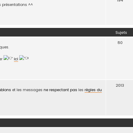
194
es présentations ^^
Sujets
80
iques.
par
ici
2013
ublons
et les messages
ne respectant pas
les
règles du