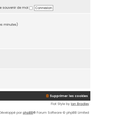
a
i
e souvenir de moi
g
e
e
r
m
e
ères minutes)
s
s
a
g
e
Supprimer les cookies
Flat Style by
Ian Bradley
Développé par
phpBB
® Forum Software © phpBB Limited