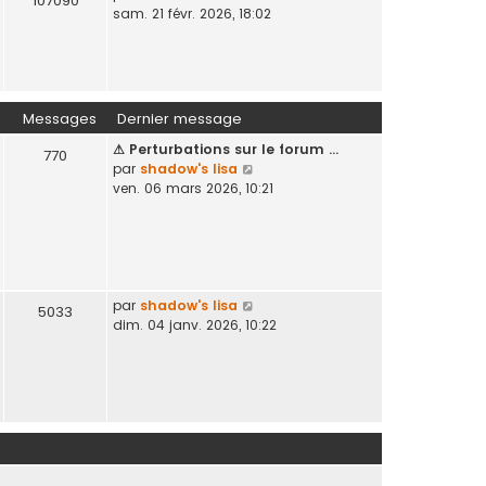
107090
o
sam. 21 févr. 2026, 18:02
n
g
i
i
e
r
e
l
r
e
m
d
e
Messages
Dernier message
e
s
⚠ Perturbations sur le forum …
r
s
770
V
par
shadow's lisa
n
a
o
ven. 06 mars 2026, 10:21
i
g
i
e
e
r
r
l
m
e
e
d
s
e
V
par
shadow's lisa
s
5033
r
o
dim. 04 janv. 2026, 10:22
a
n
i
g
i
r
e
e
l
r
e
m
d
e
e
s
r
s
n