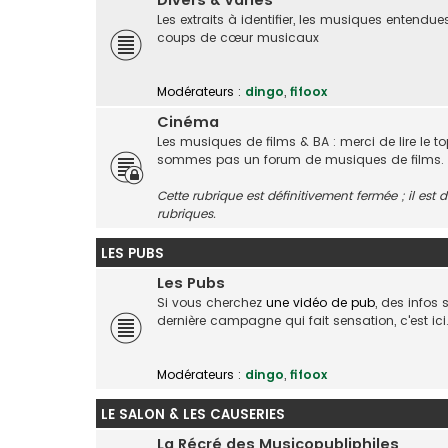
Divers & Variés
Les extraits à identifier, les musiques entendue
coups de cœur musicaux
Modérateurs :
dingo
,
fifoox
Cinéma
Les musiques de films & BA : merci de lire le t
sommes pas un forum de musiques de films.
Cette rubrique est définitivement fermée ; il es
rubriques.
LES PUBS
Les Pubs
Si vous cherchez
une vidéo de pub
, des infos
dernière campagne qui fait sensation, c'est ici
Modérateurs :
dingo
,
fifoox
LE SALON & LES CAUSERIES
La Récré des Musicopubliphiles