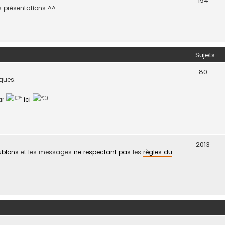
194
es présentations ^^
Sujets
80
iques.
par
ici
2013
ublons
et les messages
ne respectant pas
les
règles du