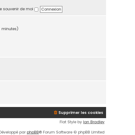
a
i
e souvenir de moi
g
e
e
r
m
e
es minutes)
s
s
a
g
e
Supprimer les cookies
Flat Style by
Ian Bradley
Développé par
phpBB
® Forum Software © phpBB Limited