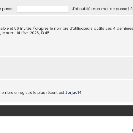
 passe :
J’ai oublié mon mot de passe
|
S
nvisible et 86 invités (d’après le nombre d’utilisateurs actifs ces 4 dernièr
, le sam. 14 févr. 2026, 13:45
mbre enregistré le plus récent est
Jorjac14
.