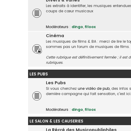
Divers & Variés
Les extraits à identifier, les musiques entendue
coups de cœur musicaux
Modérateurs :
dingo
,
fifoox
Cinéma
Les musiques de films & BA : merci de lire le t
sommes pas un forum de musiques de films.
Cette rubrique est définitivement fermée ; il es
rubriques.
LES PUBS
Les Pubs
Si vous cherchez
une vidéo de pub
, des infos
dernière campagne qui fait sensation, c'est ici
Modérateurs :
dingo
,
fifoox
LE SALON & LES CAUSERIES
La Récré des Musicopubliphiles