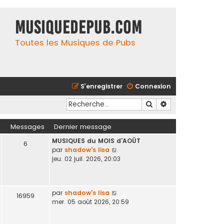
MusiqueDePub.com
Toutes les Musiques de Pubs
S’enregistrer
Connexion
Rechercher
Recherche avancé
Messages
Dernier message
MUSIQUES du MOIS d'AOÛT
6
V
par
shadow's lisa
o
jeu. 02 juil. 2026, 20:03
i
r
l
V
par
shadow's lisa
e
16959
o
mer. 05 août 2026, 20:59
d
i
e
r
r