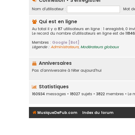
Connexion
•
S’enregistrer
Nom d’utilisateur :
Mot de
Qui est en ligne
Au total il y a
87
utilisateurs en ligne : 1 enregistré, 0 i
Le record du nombre d’utilisateurs en ligne est de
11846
Membres :
Google [Bot]
Légende :
Administrateurs
,
Modérateurs globaux
Anniversaires
Pas d’anniversaire à fêter aujourd’hui
Statistiques
160934
messages •
18027
sujets •
3822
membres • Le me
MusiqueDePub.com
Index du forum