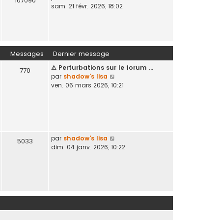
107090
o
sam. 21 févr. 2026, 18:02
n
g
i
i
e
r
e
l
r
e
m
d
e
Messages
Dernier message
e
s
⚠ Perturbations sur le forum …
r
s
770
V
par
shadow's lisa
n
a
o
ven. 06 mars 2026, 10:21
i
g
i
e
e
r
r
l
m
e
e
d
s
e
V
par
shadow's lisa
s
5033
r
o
dim. 04 janv. 2026, 10:22
a
n
i
g
i
r
e
e
l
r
e
m
d
e
e
s
r
s
n