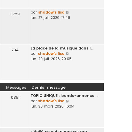
l
n
e
i
V
par
shadow's lisa
d
3789
e
o
lun. 27 juil. 2026, 17:48
e
r
i
r
m
r
n
e
l
i
s
e
e
s
d
r
a
La place de la musique dans l…
e
734
m
g
V
par
shadow's lisa
r
e
e
o
lun. 20 juil. 2026, 20:05
n
s
i
i
s
r
e
a
l
r
g
e
m
e
d
e
Messages
Dernier message
e
s
TOPIC UNIQUE : bande-annonce …
r
s
8351
V
par
shadow's lisa
n
a
o
lun. 30 mars 2026, 16:04
i
g
i
e
e
r
r
l
m
e
e
♪ Voilà ce qui tourne sur ma …