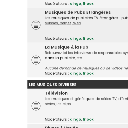
Modérateurs :
dingo
,
fifoox
Musiques de Pubs Etrangères
Les
musiques de publicités TV étrangères
: pub
suisses, belges, Web
...
Modérateurs :
dingo
,
fifoox
La Musique & la Pub
Retrouvez ici les interviews de responsables s
dans la publicité
, etc
Aucune demande de musiques ou de vidéos ne s
Modérateurs :
dingo
,
fifoox
LES MUSIQUES DIVERSES
Télévision
Les musiques et génériques de séries TV, d'é
séries, les clips
Modérateurs :
dingo
,
fifoox