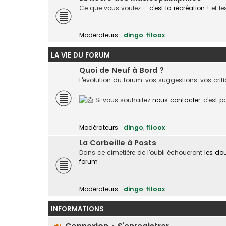
Ce que vous voulez ...
c'est la récréation
! et l
Modérateurs :
dingo
,
fifoox
LA VIE DU FORUM
Quoi de Neuf à Bord ?
L'évolution du forum, vos suggestions, vos crit
Si vous souhaitez
nous contacter
, c'est 
Modérateurs :
dingo
,
fifoox
La Corbeille à Posts
Dans ce cimetière de l'oubli échoueront
les do
forum
Modérateurs :
dingo
,
fifoox
INFORMATIONS