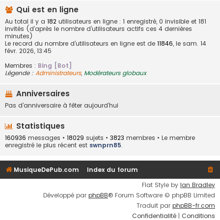
Qui est en ligne
Au total il y a
182
utilisateurs en ligne : 1 enregistré, 0 invisible et 181
invités (d’après le nombre d’utilisateurs actifs ces 4 dernières
minutes)
Le record du nombre d’utilisateurs en ligne est de
11846
, le sam. 14
févr. 2026, 13:45
Membres :
Bing [Bot]
Légende :
Administrateurs
,
Modérateurs globaux
Anniversaires
Pas d’anniversaire à fêter aujourd’hui
Statistiques
160936
messages •
18029
sujets •
3823
membres • Le membre
enregistré le plus récent est
swnprn85
.
MusiqueDePub.com
Index du forum
Flat Style by
Ian Bradley
Développé par
phpBB
® Forum Software © phpBB Limited
Traduit par
phpBB-fr.com
Confidentialité
|
Conditions