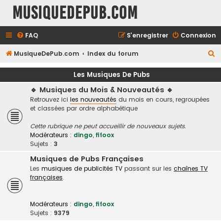
MusiqueDePub.com
FAQ
S’enregistrer
Connexion
R
MusiqueDePub.com
Index du forum
e
Les Musiques De Pubs
c
🔹 Musiques du Mois & Nouveautés 🔹
h
Retrouvez ici
les nouveautés
du mois en cours, regroupées
e
et classées par ordre alphabétique
r
Cette rubrique ne peut accueillir de nouveaux sujets.
c
Modérateurs :
dingo
,
fifoox
h
Sujets :
3
e
Musiques de Pubs Françaises
Les
musiques de publicités TV
passant sur les
chaînes TV
r
françaises
.
Modérateurs :
dingo
,
fifoox
Sujets :
9379