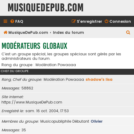
MusiqueDePub.com
FAQ
S’enregistrer
Connexion
R
MusiqueDePub.com
Index du forum
e
Modérateurs globaux
c
C’est un groupe spécial, les groupes spéciaux sont gérés par les
h
administrateurs du forum.
e
Rang du groupe : Modération Powaaaa
r
CHEF DU GROUPE
c
Rang, Chef du groupe
Modération Powaaaa
shadow's lisa
h
Messages
58862
e
Site Internet
r
https://www.MusiqueDePub.com
Enregistré le
sam. 16 oct. 2004, 17:53
Membres du groupe
Musicopubliphile Débutant
Olivier
Messages
35