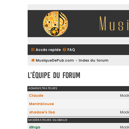
Accès rapide
FAQ
MusiqueDePub.com
Index du forum
L’équipe du forum
ADMINISTRATEURS
Claude
Modé
Meninblouse
shadow's lisa
Modé
MODÉRATEURS GLOBAUX
dingo
Modé