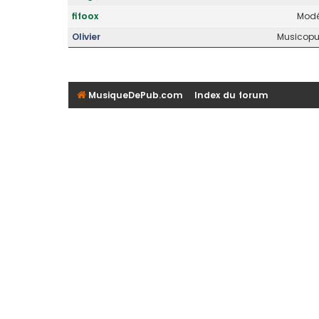
fifoox
Modé
Olivier
Musicopub
MusiqueDePub.com
Index du forum