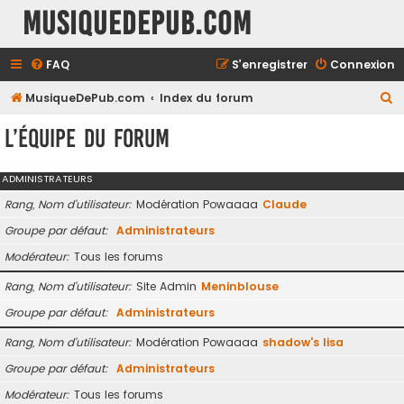
MusiqueDePub.com
FAQ
S’enregistrer
Connexion
R
MusiqueDePub.com
Index du forum
e
L’équipe du forum
c
h
ADMINISTRATEURS
e
Rang, Nom d’utilisateur
Modération Powaaaa
Claude
r
Groupe par défaut
Administrateurs
c
Modérateur
Tous les forums
h
e
Rang, Nom d’utilisateur
Site Admin
Meninblouse
r
Groupe par défaut
Administrateurs
Rang, Nom d’utilisateur
Modération Powaaaa
shadow's lisa
Groupe par défaut
Administrateurs
Modérateur
Tous les forums