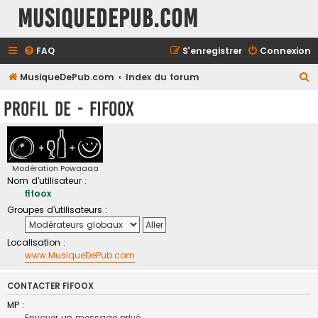
MusiqueDePub.com
FAQ
S’enregistrer
Connexion
R
MusiqueDePub.com
Index du forum
e
Profil de - fifoox
c
h
e
r
Modération Powaaaa
Nom d’utilisateur :
c
fifoox
h
Groupes d’utilisateurs :
e
r
Localisation :
www.MusiqueDePub.com
CONTACTER FIFOOX
MP :
Envoyer un message privé