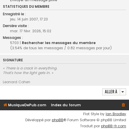
STATISTIQUES DU MEMBRE
Enregistré le :
jeu. 14 juin 2007, 17:23
Dernière visite :
mar. 17 févr. 2026, 15:02
Messages :
5703 |
Rechercher les messages du membre
(3.54% de tous les messages / 0.82 messages par jour)
SIGNATURE
« There is a crack in everything.
That's how the light gets in. »
Leonard Cohen
Aller à
MusiqueDePub.com
Index du forum
Flat Style by
Ian Bradley
Développé par
phpBB
® Forum Software © phpBB Limited
Traduit par
phpBB-fr.com