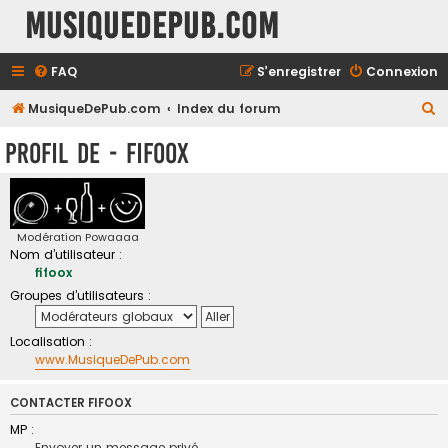
MusiqueDePub.com
FAQ
S’enregistrer
Connexion
R
MusiqueDePub.com
Index du forum
e
Profil de - fifoox
c
h
e
r
Modération Powaaaa
Nom d’utilisateur :
c
fifoox
h
Groupes d’utilisateurs :
e
r
Localisation :
www.MusiqueDePub.com
CONTACTER FIFOOX
MP :
Envoyer un message privé