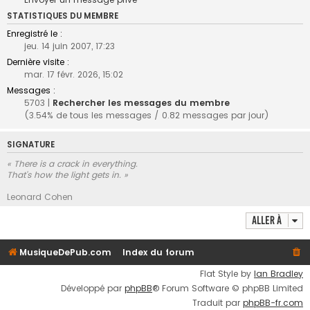
STATISTIQUES DU MEMBRE
Enregistré le :
jeu. 14 juin 2007, 17:23
Dernière visite :
mar. 17 févr. 2026, 15:02
Messages :
5703 |
Rechercher les messages du membre
(3.54% de tous les messages / 0.82 messages par jour)
SIGNATURE
« There is a crack in everything.
That's how the light gets in. »
Leonard Cohen
Aller à
MusiqueDePub.com
Index du forum
Flat Style by
Ian Bradley
Développé par
phpBB
® Forum Software © phpBB Limited
Traduit par
phpBB-fr.com