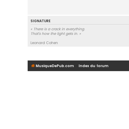
SIGNATURE
« There is a crack in everything.
That's how the light gets in. »
Leonard Cohen
MusiqueDePub.com
Index du forum