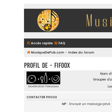
Accès rapide
FAQ
MusiqueDePub.com
Index du forum
Profil de - fifoox
Nom d’ut
Groupes d’ut
Modération Powaaaa
Lo
CONTACTER FIFOOX
MP :
Envoyer un message privé