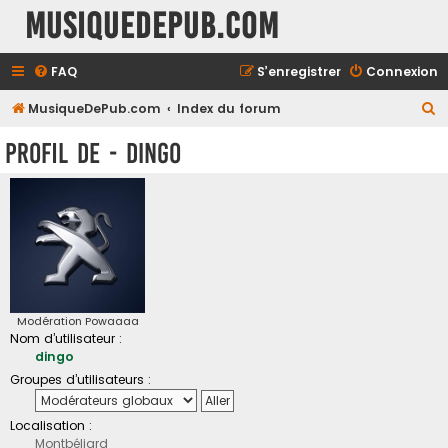
MusiqueDePub.com
FAQ
S’enregistrer
Connexion
R
MusiqueDePub.com
Index du forum
e
Profil de - dingo
c
h
e
r
c
h
e
Modération Powaaaa
Nom d’utilisateur :
r
dingo
Groupes d’utilisateurs :
Localisation :
Montbéliard