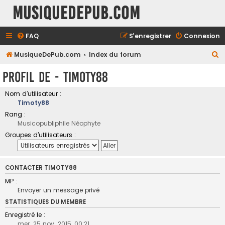
MusiqueDePub.com
FAQ
S’enregistrer
Connexion
R
MusiqueDePub.com
Index du forum
e
Profil de - Timoty88
c
h
Nom d’utilisateur :
Timoty88
e
Rang :
r
Musicopubliphile Néophyte
c
Groupes d’utilisateurs :
h
e
CONTACTER TIMOTY88
r
MP :
Envoyer un message privé
STATISTIQUES DU MEMBRE
Enregistré le :
mer. 25 nov. 2015, 00:21