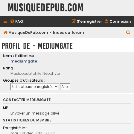
MusiqueDePub.com
FAQ
S’enregistrer
Connexion
R
MusiqueDePub.com
Index du forum
e
Profil de - mediumgate
c
h
Nom d’utilisateur :
mediumgate
e
Rang :
r
Musicopubliphile Néophyte
c
Groupes d’utilisateurs :
h
e
CONTACTER MEDIUMGATE
r
MP :
Envoyer un message privé
STATISTIQUES DU MEMBRE
Enregistré le :
mar. 08 déc. 2015, 22:32