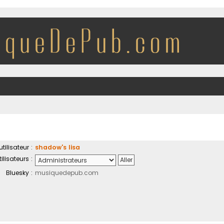
ilisateur :
shadow's lisa
ilisateurs :
Bluesky :
musiquedepub.com