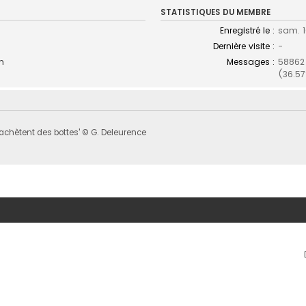
STATISTIQUES DU MEMBRE
Enregistré le :
sam. 1
Dernière visite :
-
am
Messages :
58862
(36.57
 s'achètent des bottes' © G. Deleurence