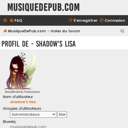
MusiqueDePub.com
FAQ
S’enregistrer
Connexion
R
MusiqueDePub.com
Index du forum
e
Profil de - shadow's lisa
c
h
e
r
c
h
e
Modération Powaaaa
Nom d’utilisateur :
r
shadow's lisa
Groupes d’utilisateurs :
Bluesky :
musiquedepub.com