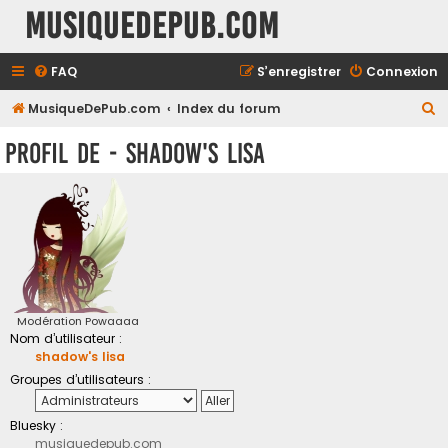
MusiqueDePub.com
FAQ
S’enregistrer
Connexion
R
MusiqueDePub.com
Index du forum
e
Profil de - shadow's lisa
c
h
e
r
c
h
e
Modération Powaaaa
Nom d’utilisateur :
r
shadow's lisa
Groupes d’utilisateurs :
Bluesky :
musiquedepub.com