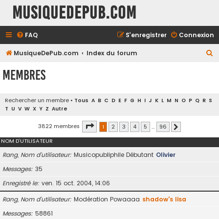
MusiqueDePub.com
FAQ
S’enregistrer
Connexion
R
MusiqueDePub.com
Index du forum
e
Membres
c
h
Rechercher un membre
•
Tous
A
B
C
D
E
F
G
H
I
J
K
L
M
N
O
P
Q
R
S
e
T
U
V
W
X
Y
Z
Autre
r
Page
1
sur
96
3822 membres
1
2
3
4
5
…
96
Suivante
c
NOM D’UTILISATEUR
h
e
Rang, Nom d’utilisateur
Musicopubliphile Débutant
Olivier
r
Messages
35
Enregistré le
ven. 15 oct. 2004, 14:06
Rang, Nom d’utilisateur
Modération Powaaaa
shadow's lisa
Messages
58861