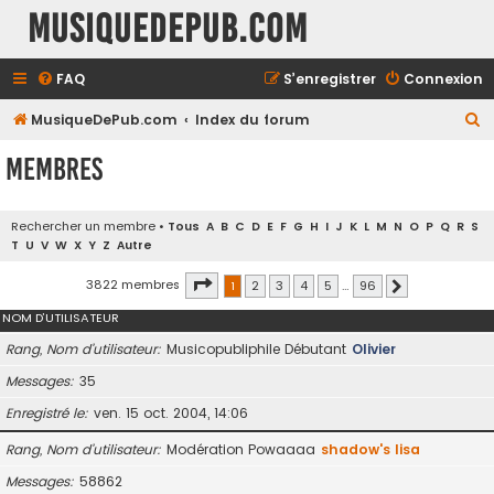
MusiqueDePub.com
FAQ
S’enregistrer
Connexion
R
MusiqueDePub.com
Index du forum
e
Membres
c
h
Rechercher un membre
•
Tous
A
B
C
D
E
F
G
H
I
J
K
L
M
N
O
P
Q
R
S
e
T
U
V
W
X
Y
Z
Autre
r
Page
1
sur
96
3822 membres
1
2
3
4
5
…
96
Suivante
c
NOM D’UTILISATEUR
h
e
Rang, Nom d’utilisateur
Musicopubliphile Débutant
Olivier
r
Messages
35
Enregistré le
ven. 15 oct. 2004, 14:06
Rang, Nom d’utilisateur
Modération Powaaaa
shadow's lisa
Messages
58862