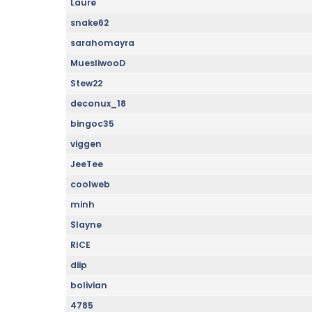
Laure
snake62
sarahomayra
MuesliwooD
Stew22
deconux_18
bingoc35
viggen
JeeTee
coolweb
minh
Slayne
RICE
diip
bolivian
4785