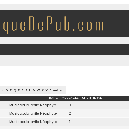
N
O
P
Q
R
S
T
U
V
W
X
Y
Z
Autre
RANG
MESSAGES
SITE INTERNET
Musicopubliphile Néophyte
0
Musicopubliphile Néophyte
2
Musicopubliphile Néophyte
1