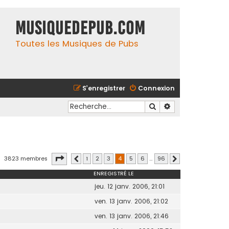
MusiqueDePub.com
Toutes les Musiques de Pubs
S’enregistrer
Connexion
Rechercher
Recherche avancé
Page
4
sur
96
3823 membres
1
2
3
4
5
6
…
96
Précédente
Suivante
ENREGISTRÉ LE
jeu. 12 janv. 2006, 21:01
ven. 13 janv. 2006, 21:02
ven. 13 janv. 2006, 21:46