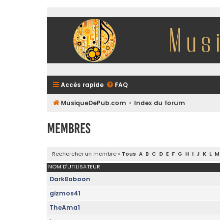
Accès rapide
FAQ
MusiqueDePub.com
Index du forum
Membres
Rechercher un membre
•
Tous
A
B
C
D
E
F
G
H
I
J
K
L
M
NOM D’UTILISATEUR
DarkBaboon
gizmos41
TheAma1