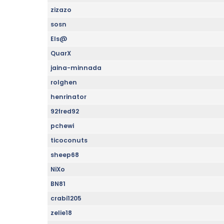
zizazo
sosn
Els@
QuarX
jaina-minnada
rolghen
henrinator
92fred92
pchewi
ticoconuts
sheep68
NiXo
BN81
crabi1205
zelie18