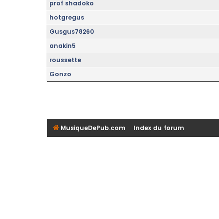
prof shadoko
hotgregus
Gusgus78260
anakin5
roussette
Gonzo
MusiqueDePub.com
Index du forum