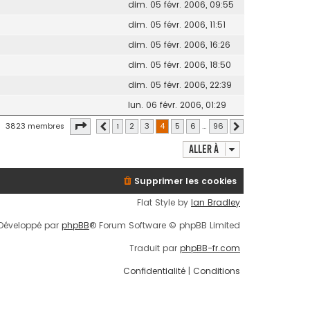
dim. 05 févr. 2006, 09:55
dim. 05 févr. 2006, 11:51
dim. 05 févr. 2006, 16:26
dim. 05 févr. 2006, 18:50
dim. 05 févr. 2006, 22:39
lun. 06 févr. 2006, 01:29
Page
4
sur
96
3823 membres
1
2
3
4
5
6
…
96
Précédente
Suivante
Aller à
Supprimer les cookies
Flat Style by
Ian Bradley
Développé par
phpBB
® Forum Software © phpBB Limited
Traduit par
phpBB-fr.com
Confidentialité
|
Conditions