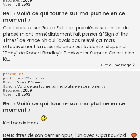
Réponses :
2859
Vues :
13612593
Re: ♪ Voilà ce qui tourne sur ma platine en ce
moment ♪
C'est curieux, sur Green Field, les premières secondes du
phrasé m'ont immédiatement fait penser à "Sign o' the
Times" de Prince Ah oui j'avais pas relevé ça, mais
effectivement la ressemblance est évidente :clapping:
"Baby" de Robert Bradley's Blackwater Surprise On est bien
là...
Aller au message
par
Claude
jeu. 09 janv. 2025, 21:55
Forum :
Divers & Variés
Sujet :
♪ Voilà ce qui tourne sur ma platine en ce moment ♪
Réponses :
2859
Vues :
13612593
Re: ♪ Voilà ce qui tourne sur ma platine en ce
moment ♪
Kid Loco is back
Deux titres de son dernier opus, l'un avec Olga Kouklaki....