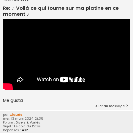
Re: ♪ Voilà ce qui tourne sur ma platine en ce
moment ♪
Me gusta
Aller au message
par
Claude
mer. 13 mars 2024, 21:38
Forum :
Divers & Variés
Sujet :
Le coin du Zicos
Réponses :
492