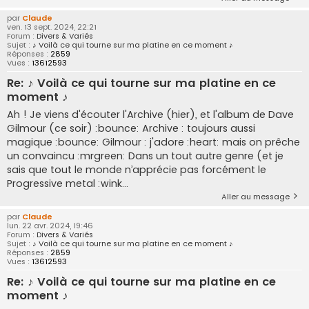
par
Claude
ven. 13 sept. 2024, 22:21
Forum :
Divers & Variés
Sujet :
♪ Voilà ce qui tourne sur ma platine en ce moment ♪
Réponses :
2859
Vues :
13612593
Re: ♪ Voilà ce qui tourne sur ma platine en ce
moment ♪
Ah ! Je viens d'écouter l'Archive (hier), et l'album de Dave
Gilmour (ce soir) :bounce: Archive : toujours aussi
magique :bounce: Gilmour : j'adore :heart: mais on prêche
un convaincu :mrgreen: Dans un tout autre genre (et je
sais que tout le monde n’apprécie pas forcément le
Progressive metal :wink...
Aller au message
par
Claude
lun. 22 avr. 2024, 19:46
Forum :
Divers & Variés
Sujet :
♪ Voilà ce qui tourne sur ma platine en ce moment ♪
Réponses :
2859
Vues :
13612593
Re: ♪ Voilà ce qui tourne sur ma platine en ce
moment ♪