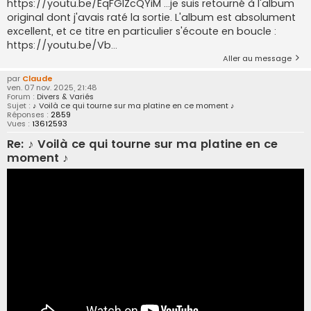
https://youtu.be/EqFGlZcQYiM ...je suis retourné à l'album
original dont j'avais raté la sortie. L'album est absolument
excellent, et ce titre en particulier s'écoute en boucle :
https://youtu.be/Vb...
Aller au message
par
Claude
ven. 07 nov. 2025, 21:48
Forum :
Divers & Variés
Sujet :
♪ Voilà ce qui tourne sur ma platine en ce moment ♪
Réponses :
2859
Vues :
13612593
Re: ♪ Voilà ce qui tourne sur ma platine en ce
moment ♪