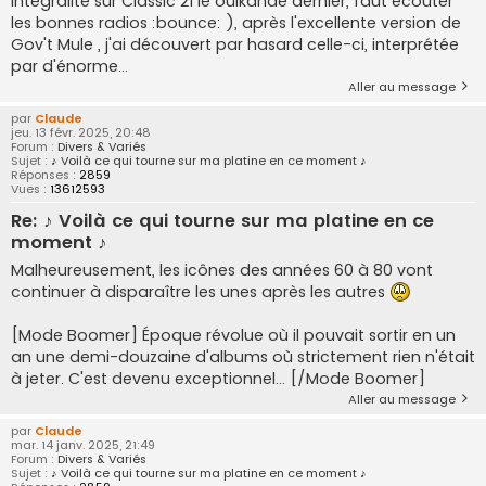
intégralité sur Classic 21 le ouikande dernier, faut écouter
les bonnes radios :bounce: ), après l'excellente version de
Gov't Mule , j'ai découvert par hasard celle-ci, interprétée
par d'énorme...
Aller au message
par
Claude
jeu. 13 févr. 2025, 20:48
Forum :
Divers & Variés
Sujet :
♪ Voilà ce qui tourne sur ma platine en ce moment ♪
Réponses :
2859
Vues :
13612593
Re: ♪ Voilà ce qui tourne sur ma platine en ce
moment ♪
Malheureusement, les icônes des années 60 à 80 vont
continuer à disparaître les unes après les autres
[Mode Boomer] Époque révolue où il pouvait sortir en un
an une demi-douzaine d'albums où strictement rien n'était
à jeter. C'est devenu exceptionnel... [/Mode Boomer]
Aller au message
par
Claude
mar. 14 janv. 2025, 21:49
Forum :
Divers & Variés
Sujet :
♪ Voilà ce qui tourne sur ma platine en ce moment ♪