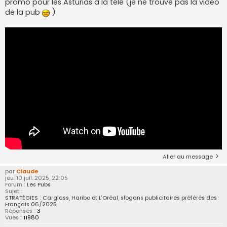
promo pour les Asturias à la télé (je ne trouve pas la vidéo
de la pub
)
Aller au message
par
Claude
jeu. 10 juil. 2025, 22:05
Forum :
Les Pubs
Sujet :
STRATÉGIES : Carglass, Haribo et L’Oréal, slogans publicitaires préférés des
Français 06/2025
Réponses :
3
Vues :
11980