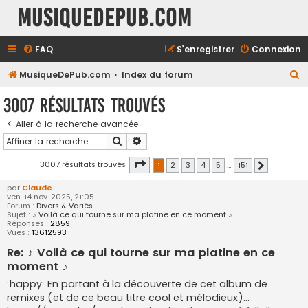
MusiqueDePub.com
FAQ
S’enregistrer
Connexion
R
MusiqueDePub.com
Index du forum
e
3007 résultats trouvés
c
Aller à la recherche avancée
h
Rechercher
Recherche avancée
e
r
Page
1
sur
151
3007 résultats trouvés
1
2
3
4
5
…
151
Suivante
c
par
Claude
ven. 14 nov. 2025, 21:05
h
Forum :
Divers & Variés
Sujet :
♪ Voilà ce qui tourne sur ma platine en ce moment ♪
e
Réponses :
2859
Vues :
13612593
r
Re: ♪ Voilà ce qui tourne sur ma platine en ce
moment ♪
:happy: En partant à la découverte de cet album de
remixes (et de ce beau titre cool et mélodieux)...