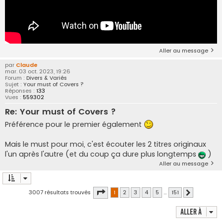
Aller au message
par
Claude
mar. 03 oct. 2023, 19:26
Forum :
Divers & Variés
Sujet :
Your must of Covers ?
Réponses :
133
Vues :
559302
Re: Your must of Covers ?
Préférence pour le premier également
Mais le must pour moi, c'est écouter les 2 titres originaux
l'un après l'autre (et du coup ça dure plus longtemps
)
Aller au message
Page
1
sur
151
3007 résultats trouvés
1
2
3
4
5
…
151
Suivante
Aller à