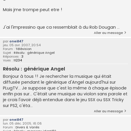
Mais jme trompe peut etre !
J'ai l'impressino que ca ressemblait à du Rob Dougan ...
Aller au message
par
oneill47
jeu. 05 avr. 2007, 20:54
Forum :
Télévision
Sujet :
Résolu : générique Angel
Réponses :
3
Vues :
11234
Résolu : générique Angel
Bonjour à tous !! Je rechercher la musique qui était
diffusée pendant le générique d'Angel aujourd'hui sur
PLugTV... Je suppose que c'est la même à chaque épisode
enfin pas sur... C'était une musique au violon sans parole et
je crois l'avoir déjà entendue dans le jeu SSX ou SSX Tricky
sur PS2, c'éta...
Aller au message
par
oneill47
lun. 05 déc. 2005, 18:08
Forum :
Divers & Variés