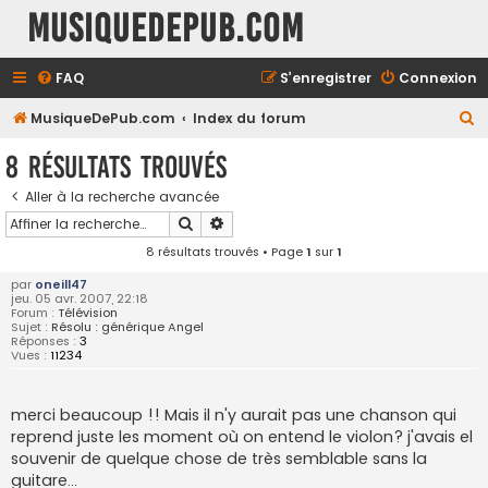
MusiqueDePub.com
FAQ
S’enregistrer
Connexion
R
MusiqueDePub.com
Index du forum
e
8 résultats trouvés
c
Aller à la recherche avancée
h
Rechercher
Recherche avancée
e
8 résultats trouvés • Page
1
sur
1
r
par
oneill47
c
jeu. 05 avr. 2007, 22:18
Forum :
Télévision
h
Sujet :
Résolu : générique Angel
Réponses :
3
e
Vues :
11234
r
merci beaucoup !! Mais il n'y aurait pas une chanson qui
reprend juste les moment où on entend le violon? j'avais el
souvenir de quelque chose de très semblable sans la
guitare...