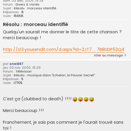
sam. 03 déc. 2005, 19:29
Forum :
Divers & Variés
Sujet :
Résolu : morceau identifié
Réponses :
8
Vues :
15658
Résolu : morceau identifié
Quelqu'un saurait me donner le titre de cette chanson ?
merci beaucoup !
http://s13.yousendit.com/d.aspx?id=2JT7 ... 7B8UDP52Q4
Aller au message
par
oneill47
jeu. 03 nov. 2005, 18:29
Forum :
Télévision
Sujet :
Résolu : musique dans "Echelon, le Pouvoir Secret"
Réponses :
5
Vues :
17705
C'est ça (clubbed to death) !!!!
Merci beaucoup !!!
Franchement, je sais pas comment je l'aurait trouvé sans
toi !