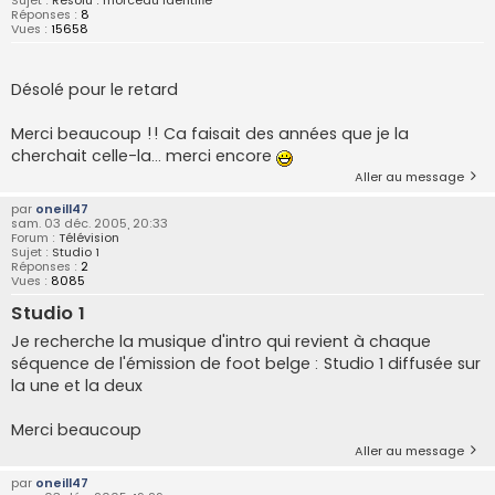
Sujet :
Résolu : morceau identifié
Réponses :
8
Vues :
15658
Désolé pour le retard
Merci beaucoup !! Ca faisait des années que je la
cherchait celle-la... merci encore
Aller au message
par
oneill47
sam. 03 déc. 2005, 20:33
Forum :
Télévision
Sujet :
Studio 1
Réponses :
2
Vues :
8085
Studio 1
Je recherche la musique d'intro qui revient à chaque
séquence de l'émission de foot belge : Studio 1 diffusée sur
la une et la deux
Merci beaucoup
Aller au message
par
oneill47