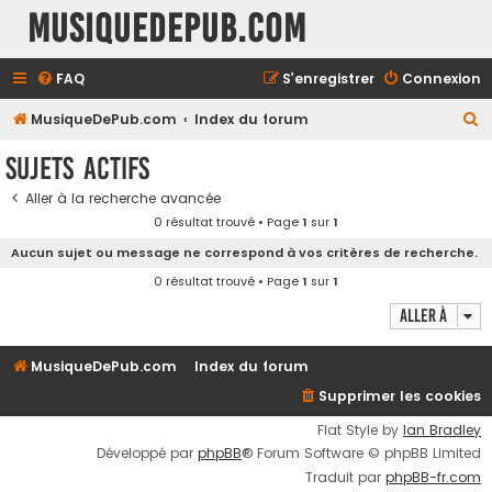
MusiqueDePub.com
FAQ
S’enregistrer
Connexion
R
MusiqueDePub.com
Index du forum
e
Sujets actifs
c
Aller à la recherche avancée
h
0 résultat trouvé • Page
1
sur
1
e
Aucun sujet ou message ne correspond à vos critères de recherche.
r
0 résultat trouvé • Page
1
sur
1
c
Aller à
h
e
MusiqueDePub.com
Index du forum
r
Supprimer les cookies
Flat Style by
Ian Bradley
Développé par
phpBB
® Forum Software © phpBB Limited
Traduit par
phpBB-fr.com