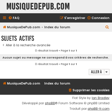
MusiqueDePub.com
FAQ
S’enregistrer
Connexion
R
MusiqueDePub.com
Index du forum
e
Sujets actifs
c
Aller à la recherche avancée
h
0 résultat trouvé • Page
1
sur
1
e
Aucun sujet ou message ne correspond à vos critères de recherche.
r
0 résultat trouvé • Page
1
sur
1
c
Aller à
h
e
MusiqueDePub.com
Index du forum
r
Supprimer les cookies
Flat Style by
Ian Bradley
Développé par
phpBB
® Forum Software © phpBB Limited
Traduit par
phpBB-fr.com