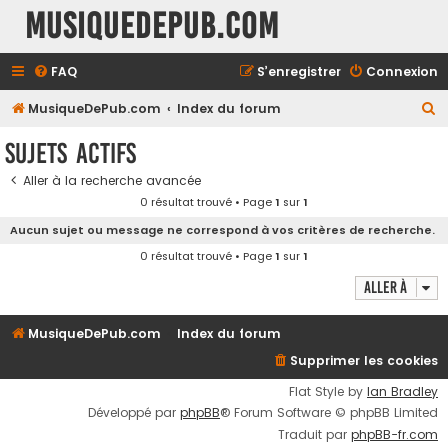
MusiqueDePub.com
FAQ
S’enregistrer
Connexion
R
MusiqueDePub.com
Index du forum
e
Sujets actifs
c
Aller à la recherche avancée
h
0 résultat trouvé • Page
1
sur
1
e
Aucun sujet ou message ne correspond à vos critères de recherche.
r
0 résultat trouvé • Page
1
sur
1
c
Aller à
h
e
MusiqueDePub.com
Index du forum
r
Supprimer les cookies
Flat Style by
Ian Bradley
Développé par
phpBB
® Forum Software © phpBB Limited
Traduit par
phpBB-fr.com