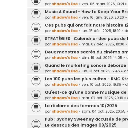
par
shadow's lisa
»
ven. 06 mars 2026, 10:21
»
Music & Sound - How to Keep Your Br
par
shadow's lisa
»
ven. 16 janv. 2026, 20:26
»
Ces pubs qui ont fait notre histoire 
par
shadow's lisa
»
lun. 15 déc. 2025, 18:10
» d
STRATÉGIES : Calendrier des pubs de 
par
shadow's lisa
»
mar. 02 déc. 2025, 18:30
»
Deux monstres sacrés du cinéma amé
par
shadow's lisa
»
dim. 19 oct. 2025, 14:05
» 
Quand le marketing sonore déborde d
par
shadow's lisa
»
lun. 13 oct. 2025, 12:46
» d
Les 100 pubs les plus cultes - RMC St
par
shadow's lisa
»
ven. 10 oct. 2025, 19:35
» 
Qu’est-ce qu’une bonne musique de 
par
shadow's lisa
»
mar. 07 oct. 2025, 20:16
» 
La réclame des femmes 10/2025
par
shadow's lisa
»
sam. 04 oct. 2025, 20:55
»
Pub : Sydney Sweeney accusée de pr
Le dessous des images 09/2025