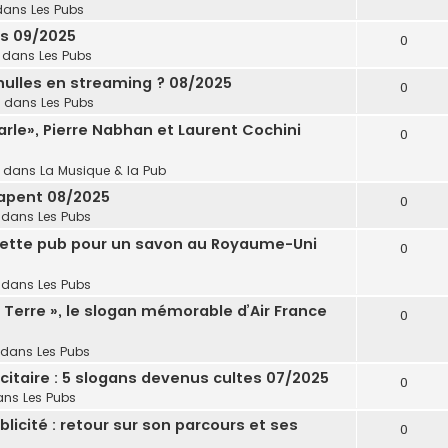
dans
Les Pubs
es 09/2025
0
 dans
Les Pubs
 nulles en streaming ? 08/2025
0
 dans
Les Pubs
parle», Pierre Nabhan et Laurent Cochini
0
 dans
La Musique & la Pub
rapent 08/2025
0
 dans
Les Pubs
r cette pub pour un savon au Royaume-Uni
0
 dans
Les Pubs
la Terre », le slogan mémorable d’Air France
0
 dans
Les Pubs
icitaire : 5 slogans devenus cultes 07/2025
0
ans
Les Pubs
blicité : retour sur son parcours et ses
0