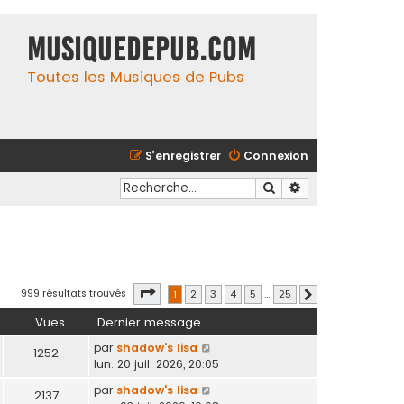
MusiqueDePub.com
Toutes les Musiques de Pubs
S’enregistrer
Connexion
Rechercher
Recherche avancé
Page
1
sur
25
999 résultats trouvés
1
2
3
4
5
…
25
Suivante
Vues
Dernier message
par
shadow's lisa
1252
lun. 20 juil. 2026, 20:05
par
shadow's lisa
2137