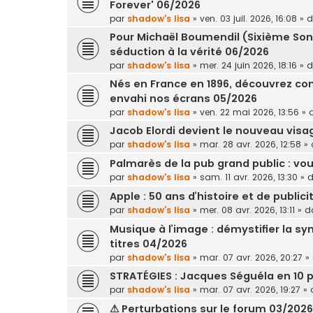
Forever' 06/2026
par
shadow's lisa
»
ven. 03 juil. 2026, 16:08
» 
Pour Michaël Boumendil (Sixième Son
séduction à la vérité 06/2026
par
shadow's lisa
»
mer. 24 juin 2026, 18:16
» 
Nés en France en 1896, découvrez c
envahi nos écrans 05/2026
par
shadow's lisa
»
ven. 22 mai 2026, 13:56
» 
Jacob Elordi devient le nouveau vis
par
shadow's lisa
»
mar. 28 avr. 2026, 12:58
» 
Palmarès de la pub grand public : v
par
shadow's lisa
»
sam. 11 avr. 2026, 13:30
» 
Apple : 50 ans d’histoire et de public
par
shadow's lisa
»
mer. 08 avr. 2026, 13:11
» d
Musique à l’image : démystifier la 
titres 04/2026
par
shadow's lisa
»
mar. 07 avr. 2026, 20:27
»
STRATÉGIES : Jacques Séguéla en 10 p
par
shadow's lisa
»
mar. 07 avr. 2026, 19:27
» 
⚠ Perturbations sur le forum 03/202