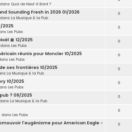
 dans
Quoi de Neuf à Bord ?
and Sounding Fresh in 2026 01/2026
0
 dans
La Musique & la Pub
12/2025
0
ans
Les Pubs
Noël 🎀 12/2025
0
 dans
Les Pubs
ricain réunis pour Moncler 10/2025
0
dans
Les Pubs
e ses frontières 10/2025
0
ans
La Musique & la Pub
ory 10/2025
0
dans
Les Pubs
pub ? 09/2025
0
dans
La Musique & la Pub
0
 dans
Les Pubs
omouvoir l'eugénisme pour American Eagle -
0