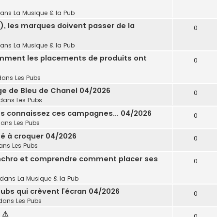
dans
La Musique & la Pub
), les marques doivent passer de la
0
dans
La Musique & la Pub
omment les placements de produits ont
0
dans
Les Pubs
age de Bleu de Chanel 04/2026
0
dans
Les Pubs
ous connaissez ces campagnes... 04/2026
0
dans
Les Pubs
ité à croquer 04/2026
0
ans
Les Pubs
synchro et comprendre comment placer ses
0
 dans
La Musique & la Pub
ubs qui crèvent l’écran 04/2026
0
dans
Les Pubs
6 ⚠
0