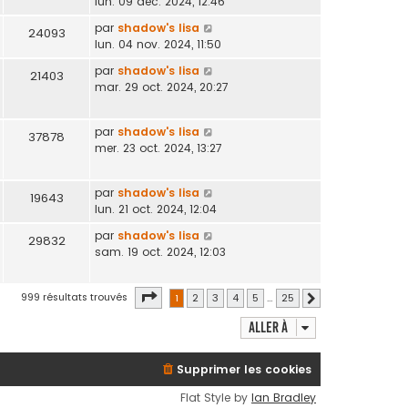
lun. 09 déc. 2024, 12:46
par
shadow's lisa
24093
lun. 04 nov. 2024, 11:50
par
shadow's lisa
21403
mar. 29 oct. 2024, 20:27
par
shadow's lisa
37878
mer. 23 oct. 2024, 13:27
par
shadow's lisa
19643
lun. 21 oct. 2024, 12:04
par
shadow's lisa
29832
sam. 19 oct. 2024, 12:03
Page
1
sur
25
999 résultats trouvés
1
2
3
4
5
…
25
Suivante
Aller à
Supprimer les cookies
Flat Style by
Ian Bradley