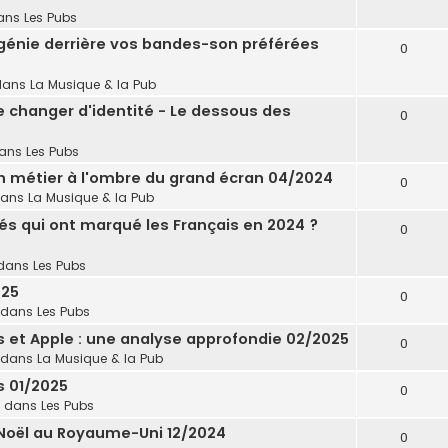
ans
Les Pubs
 génie derrière vos bandes-son préférées
0
dans
La Musique & la Pub
e changer d'identité - Le dessous des
0
dans
Les Pubs
un métier à l'ombre du grand écran 04/2024
0
dans
La Musique & la Pub
tés qui ont marqué les Français en 2024 ?
0
dans
Les Pubs
025
0
 dans
Les Pubs
's et Apple : une analyse approfondie 02/2025
0
 dans
La Musique & la Pub
s 01/2025
0
 dans
Les Pubs
 Noël au Royaume-Uni 12/2024
0