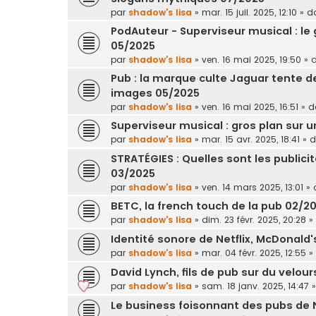
par
shadow's lisa
»
mar. 15 juil. 2025, 12:10
» d
PodAuteur - Superviseur musical : le
05/2025
par
shadow's lisa
»
ven. 16 mai 2025, 19:50
» 
Pub : la marque culte Jaguar tente d
images 05/2025
par
shadow's lisa
»
ven. 16 mai 2025, 16:51
» 
Superviseur musical : gros plan sur 
par
shadow's lisa
»
mar. 15 avr. 2025, 18:41
» 
STRATÉGIES : Quelles sont les publici
03/2025
par
shadow's lisa
»
ven. 14 mars 2025, 13:01
» 
BETC, la french touch de la pub 02/2
par
shadow's lisa
»
dim. 23 févr. 2025, 20:28
»
Identité sonore de Netflix, McDonald
par
shadow's lisa
»
mar. 04 févr. 2025, 12:55
»
David Lynch, fils de pub sur du velour
par
shadow's lisa
»
sam. 18 janv. 2025, 14:47
»
Le business foisonnant des pubs de