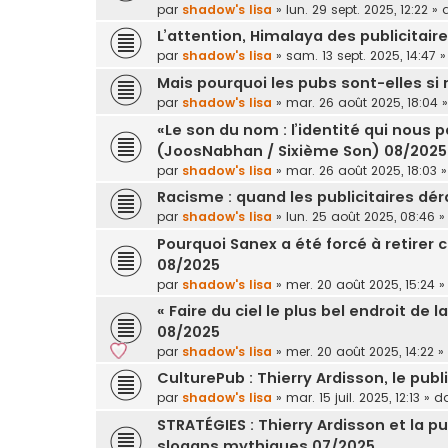
par
shadow's lisa
»
lun. 29 sept. 2025, 12:22
» 
L’attention, Himalaya des publicitair
par
shadow's lisa
»
sam. 13 sept. 2025, 14:47
»
Mais pourquoi les pubs sont-elles si
par
shadow's lisa
»
mar. 26 août 2025, 18:04
»
«Le son du nom : l’identité qui nous 
(JoosNabhan / Sixième Son) 08/2025
par
shadow's lisa
»
mar. 26 août 2025, 18:03
»
Racisme : quand les publicitaires dé
par
shadow's lisa
»
lun. 25 août 2025, 08:46
»
Pourquoi Sanex a été forcé à retire
08/2025
par
shadow's lisa
»
mer. 20 août 2025, 15:24
»
« Faire du ciel le plus bel endroit de 
08/2025
par
shadow's lisa
»
mer. 20 août 2025, 14:22
»
CulturePub : Thierry Ardisson, le publ
par
shadow's lisa
»
mar. 15 juil. 2025, 12:13
» d
STRATÉGIES : Thierry Ardisson et la pu
slogans mythiques 07/2025