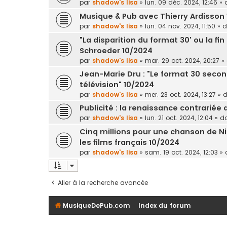
par
shadow's lisa
»
lun. 09 déc. 2024, 12:46
» 
Musique & Pub avec Thierry Ardisson 
par
shadow's lisa
»
lun. 04 nov. 2024, 11:50
» 
"La disparition du format 30' ou la f
Schroeder 10/2024
par
shadow's lisa
»
mar. 29 oct. 2024, 20:27
»
Jean-Marie Dru : "Le format 30 second
télévision" 10/2024
par
shadow's lisa
»
mer. 23 oct. 2024, 13:27
» 
Publicité : la renaissance contrariée
par
shadow's lisa
»
lun. 21 oct. 2024, 12:04
» d
Cinq millions pour une chanson de Ni
les films français 10/2024
par
shadow's lisa
»
sam. 19 oct. 2024, 12:03
» 
Aller à la recherche avancée
MusiqueDePub.com
Index du forum