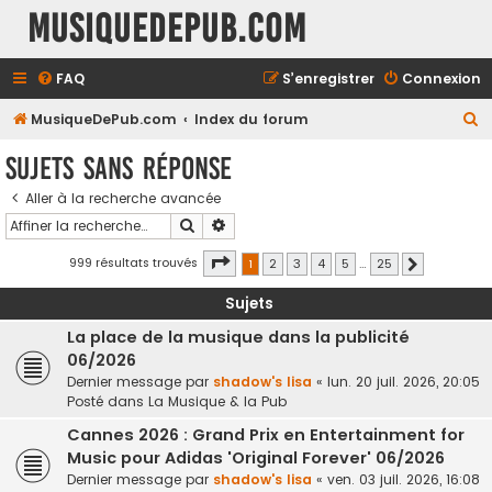
MusiqueDePub.com
FAQ
S’enregistrer
Connexion
R
MusiqueDePub.com
Index du forum
e
Sujets sans réponse
c
Aller à la recherche avancée
h
Rechercher
Recherche avancée
e
r
Page
1
sur
25
999 résultats trouvés
1
2
3
4
5
…
25
Suivante
c
Sujets
h
La place de la musique dans la publicité
e
06/2026
r
Dernier message par
shadow's lisa
«
lun. 20 juil. 2026, 20:05
Posté dans
La Musique & la Pub
Cannes 2026 : Grand Prix en Entertainment for
Music pour Adidas 'Original Forever' 06/2026
Dernier message par
shadow's lisa
«
ven. 03 juil. 2026, 16:08