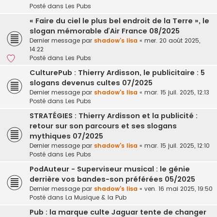
Posté dans
Les Pubs
« Faire du ciel le plus bel endroit de la Terre », le
slogan mémorable d’Air France 08/2025
Dernier message par
shadow's lisa
«
mer. 20 août 2025,
14:22
Posté dans
Les Pubs
CulturePub : Thierry Ardisson, le publicitaire : 5
slogans devenus cultes 07/2025
Dernier message par
shadow's lisa
«
mar. 15 juil. 2025, 12:13
Posté dans
Les Pubs
STRATÉGIES : Thierry Ardisson et la publicité :
retour sur son parcours et ses slogans
mythiques 07/2025
Dernier message par
shadow's lisa
«
mar. 15 juil. 2025, 12:10
Posté dans
Les Pubs
PodAuteur - Superviseur musical : le génie
derrière vos bandes-son préférées 05/2025
Dernier message par
shadow's lisa
«
ven. 16 mai 2025, 19:50
Posté dans
La Musique & la Pub
Pub : la marque culte Jaguar tente de changer