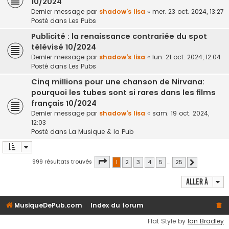
10/2024
Dernier message par
shadow's lisa
«
mer. 23 oct. 2024, 13:27
Posté dans
Les Pubs
Publicité : la renaissance contrariée du spot
télévisé 10/2024
Dernier message par
shadow's lisa
«
lun. 21 oct. 2024, 12:04
Posté dans
Les Pubs
Cinq millions pour une chanson de Nirvana:
pourquoi les tubes sont si rares dans les films
français 10/2024
Dernier message par
shadow's lisa
«
sam. 19 oct. 2024,
12:03
Posté dans
La Musique & la Pub
Page
1
sur
25
999 résultats trouvés
1
2
3
4
5
…
25
Suivante
Aller à
MusiqueDePub.com
Index du forum
Flat Style by
Ian Bradley