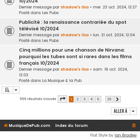
10/2024
Dernier message par
shadow's lisa
«
mer. 23 oct. 2024, 13:27
Posté dans
Les Pubs
Publicité : la renaissance contrariée du spot
télévisé 10/2024
Dernier message par
shadow's lisa
«
lun. 21 oct. 2024, 12:04
Posté dans
Les Pubs
Cinq millions pour une chanson de Nirvana:
pourquoi les tubes sont si rares dans les films
français 10/2024
Dernier message par
shadow's lisa
«
sam. 19 oct. 2024,
12:03
Posté dans
La Musique & la Pub
Page
1
sur
25
999 résultats trouvés
1
2
3
4
5
…
25
Suivante
Aller à
MusiqueDePub.com
Index du forum
Flat Style by
Ian Bradley