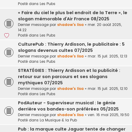
Posté dans
Les Pubs
« Faire du ciel le plus bel endroit de la Terre », le
slogan mémorable d’Air France 08/2025
Dernier message par
shadow's lisa
«
mer. 20 août 2025,
14:22
Posté dans
Les Pubs
CulturePub : Thierry Ardisson, le publicitaire : 5
slogans devenus cultes 07/2025
Dernier message par
shadow's lisa
«
mar. 15 juil. 2025, 12:13
Posté dans
Les Pubs
STRATÉGIES : Thierry Ardisson et la publicité :
retour sur son parcours et ses slogans
mythiques 07/2025
Dernier message par
shadow's lisa
«
mar. 15 juil. 2025, 12:10
Posté dans
Les Pubs
PodAuteur - Superviseur musical : le génie
derrière vos bandes-son préférées 05/2025
Dernier message par
shadow's lisa
«
ven. 16 mai 2025, 19:50
Posté dans
La Musique & la Pub
Pub : la marque culte Jaguar tente de changer