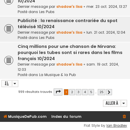
10/2024
Dernier message par
shadow's lisa
«
mer. 23 oct. 2024, 13:27
Posté dans
Les Pubs
Publicité : la renaissance contrariée du spot
télévisé 10/2024
Dernier message par
shadow's lisa
«
lun. 21 oct. 2024, 12:04
Posté dans
Les Pubs
Cinq millions pour une chanson de Nirvana:
pourquoi les tubes sont si rares dans les films
français 10/2024
Dernier message par
shadow's lisa
«
sam. 19 oct. 2024,
12:03
Posté dans
La Musique & la Pub
Page
1
sur
25
999 résultats trouvés
1
2
3
4
5
…
25
Suivante
Aller à
MusiqueDePub.com
Index du forum
Flat Style by
Ian Bradley