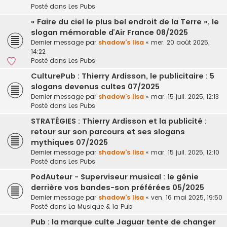
Posté dans
Les Pubs
« Faire du ciel le plus bel endroit de la Terre », le
slogan mémorable d’Air France 08/2025
Dernier message par
shadow's lisa
«
mer. 20 août 2025,
14:22
Posté dans
Les Pubs
CulturePub : Thierry Ardisson, le publicitaire : 5
slogans devenus cultes 07/2025
Dernier message par
shadow's lisa
«
mar. 15 juil. 2025, 12:13
Posté dans
Les Pubs
STRATÉGIES : Thierry Ardisson et la publicité :
retour sur son parcours et ses slogans
mythiques 07/2025
Dernier message par
shadow's lisa
«
mar. 15 juil. 2025, 12:10
Posté dans
Les Pubs
PodAuteur - Superviseur musical : le génie
derrière vos bandes-son préférées 05/2025
Dernier message par
shadow's lisa
«
ven. 16 mai 2025, 19:50
Posté dans
La Musique & la Pub
Pub : la marque culte Jaguar tente de changer