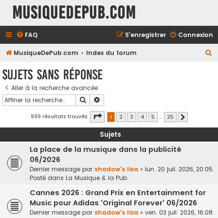
MusiqueDePub.com
FAQ
S’enregistrer
Connexion
R
MusiqueDePub.com
Index du forum
e
Sujets sans réponse
c
Aller à la recherche avancée
h
Rechercher
Recherche avancée
e
r
Page
1
sur
25
999 résultats trouvés
1
2
3
4
5
…
25
Suivante
c
Sujets
h
La place de la musique dans la publicité
e
06/2026
r
Dernier message par
shadow's lisa
«
lun. 20 juil. 2026, 20:05
Posté dans
La Musique & la Pub
Cannes 2026 : Grand Prix en Entertainment for
Music pour Adidas 'Original Forever' 06/2026
Dernier message par
shadow's lisa
«
ven. 03 juil. 2026, 16:08