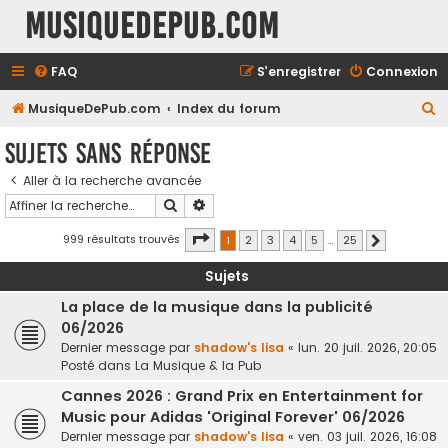
MusiqueDePub.com
FAQ
S’enregistrer
Connexion
R
MusiqueDePub.com
Index du forum
e
Sujets sans réponse
c
Aller à la recherche avancée
h
Rechercher
Recherche avancée
e
r
Page
1
sur
25
999 résultats trouvés
1
2
3
4
5
…
25
Suivante
c
Sujets
h
La place de la musique dans la publicité
e
06/2026
r
Dernier message par
shadow's lisa
«
lun. 20 juil. 2026, 20:05
Posté dans
La Musique & la Pub
Cannes 2026 : Grand Prix en Entertainment for
Music pour Adidas 'Original Forever' 06/2026
Dernier message par
shadow's lisa
«
ven. 03 juil. 2026, 16:08