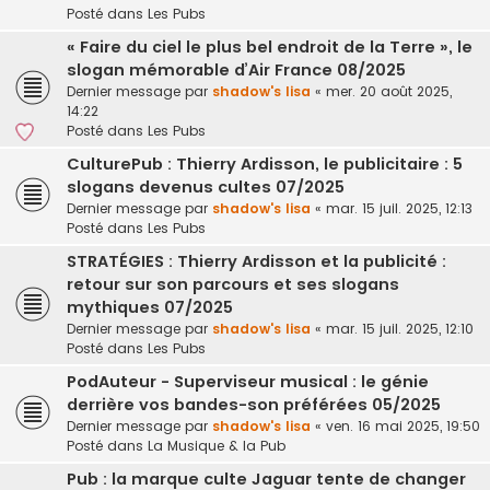
Posté dans
Les Pubs
« Faire du ciel le plus bel endroit de la Terre », le
slogan mémorable d’Air France 08/2025
Dernier message par
shadow's lisa
«
mer. 20 août 2025,
14:22
Posté dans
Les Pubs
CulturePub : Thierry Ardisson, le publicitaire : 5
slogans devenus cultes 07/2025
Dernier message par
shadow's lisa
«
mar. 15 juil. 2025, 12:13
Posté dans
Les Pubs
STRATÉGIES : Thierry Ardisson et la publicité :
retour sur son parcours et ses slogans
mythiques 07/2025
Dernier message par
shadow's lisa
«
mar. 15 juil. 2025, 12:10
Posté dans
Les Pubs
PodAuteur - Superviseur musical : le génie
derrière vos bandes-son préférées 05/2025
Dernier message par
shadow's lisa
«
ven. 16 mai 2025, 19:50
Posté dans
La Musique & la Pub
Pub : la marque culte Jaguar tente de changer