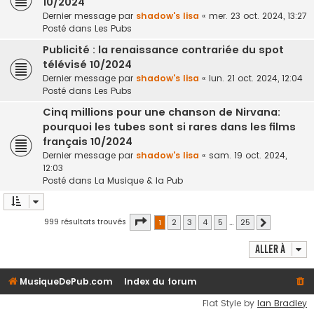
10/2024
Dernier message par
shadow's lisa
«
mer. 23 oct. 2024, 13:27
Posté dans
Les Pubs
Publicité : la renaissance contrariée du spot
télévisé 10/2024
Dernier message par
shadow's lisa
«
lun. 21 oct. 2024, 12:04
Posté dans
Les Pubs
Cinq millions pour une chanson de Nirvana:
pourquoi les tubes sont si rares dans les films
français 10/2024
Dernier message par
shadow's lisa
«
sam. 19 oct. 2024,
12:03
Posté dans
La Musique & la Pub
Page
1
sur
25
999 résultats trouvés
1
2
3
4
5
…
25
Suivante
Aller à
MusiqueDePub.com
Index du forum
Flat Style by
Ian Bradley