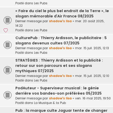
Posté dans
Les Pubs
« Faire du ciel le plus bel endroit de la Terre », le
slogan mémorable d’Air France 08/2025
Dernier message par
shadow's lisa
«
mer. 20 août 2025,
14:22
Posté dans
Les Pubs
CulturePub : Thierry Ardisson, le publicitaire : 5
slogans devenus cultes 07/2025
Dernier message par
shadow's lisa
«
mar. 15 juil. 2025, 12:13
Posté dans
Les Pubs
STRATÉGIES : Thierry Ardisson et la publicité :
retour sur son parcours et ses slogans
mythiques 07/2025
Dernier message par
shadow's lisa
«
mar. 15 juil. 2025, 12:10
Posté dans
Les Pubs
PodAuteur - Superviseur musical : le génie
derrière vos bandes-son préférées 05/2025
Dernier message par
shadow's lisa
«
ven. 16 mai 2025, 19:50
Posté dans
La Musique & la Pub
Pub : la marque culte Jaguar tente de changer