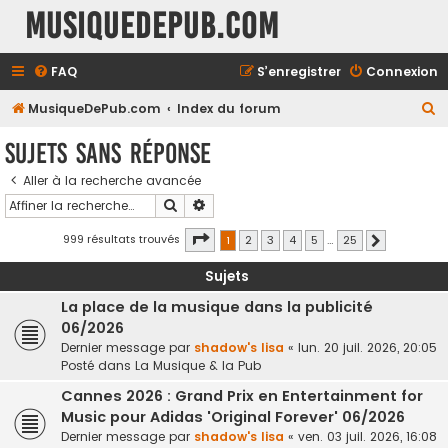
MusiqueDePub.com
FAQ
S’enregistrer
Connexion
R
MusiqueDePub.com
Index du forum
e
Sujets sans réponse
c
Aller à la recherche avancée
h
Rechercher
Recherche avancée
e
r
Page
1
sur
25
999 résultats trouvés
1
2
3
4
5
…
25
Suivante
c
Sujets
h
La place de la musique dans la publicité
e
06/2026
r
Dernier message par
shadow's lisa
«
lun. 20 juil. 2026, 20:05
Posté dans
La Musique & la Pub
Cannes 2026 : Grand Prix en Entertainment for
Music pour Adidas 'Original Forever' 06/2026
Dernier message par
shadow's lisa
«
ven. 03 juil. 2026, 16:08