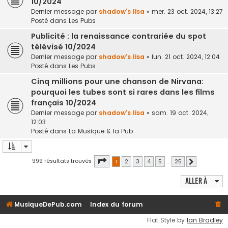
10/2024
Dernier message par
shadow's lisa
«
mer. 23 oct. 2024, 13:27
Posté dans
Les Pubs
Publicité : la renaissance contrariée du spot
télévisé 10/2024
Dernier message par
shadow's lisa
«
lun. 21 oct. 2024, 12:04
Posté dans
Les Pubs
Cinq millions pour une chanson de Nirvana:
pourquoi les tubes sont si rares dans les films
français 10/2024
Dernier message par
shadow's lisa
«
sam. 19 oct. 2024,
12:03
Posté dans
La Musique & la Pub
Page
1
sur
25
999 résultats trouvés
1
2
3
4
5
…
25
Suivante
Aller à
MusiqueDePub.com
Index du forum
Flat Style by
Ian Bradley