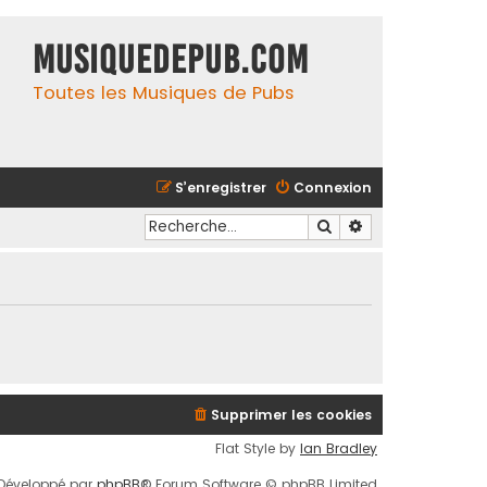
MusiqueDePub.com
Toutes les Musiques de Pubs
S’enregistrer
Connexion
Rechercher
Recherche avancé
Supprimer les cookies
Flat Style by
Ian Bradley
Développé par
phpBB
® Forum Software © phpBB Limited