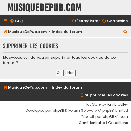
MusiqueDePub.com
FAQ
S’enregistrer
Connexion
R
MusiqueDePub.com
Index du forum
e
Supprimer les cookies
c
h
Êtes-vous sûr de vouloir supprimer tous les cookies de ce
e
forum ?
r
c
h
MusiqueDePub.com
Index du forum
e
Supprimer les cookies
r
Flat Style by
Ian Bradley
Développé par
phpBB
® Forum Software © phpBB Limited
Traduit par
phpBB-fr.com
Confidentialité
|
Conditions