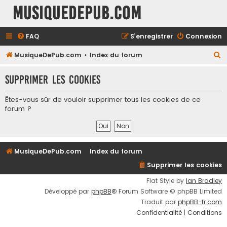
MusiqueDePub.com
FAQ
S’enregistrer
Connexion
R
MusiqueDePub.com
Index du forum
e
Supprimer les cookies
c
h
Êtes-vous sûr de vouloir supprimer tous les cookies de ce
e
forum ?
r
c
h
MusiqueDePub.com
Index du forum
e
Supprimer les cookies
r
Flat Style by
Ian Bradley
Développé par
phpBB
® Forum Software © phpBB Limited
Traduit par
phpBB-fr.com
Confidentialité
|
Conditions