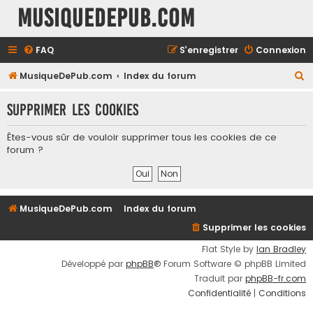
MusiqueDePub.com
FAQ
S’enregistrer
Connexion
R
MusiqueDePub.com
Index du forum
e
Supprimer les cookies
c
h
Êtes-vous sûr de vouloir supprimer tous les cookies de ce
e
forum ?
r
c
h
MusiqueDePub.com
Index du forum
e
Supprimer les cookies
r
Flat Style by
Ian Bradley
Développé par
phpBB
® Forum Software © phpBB Limited
Traduit par
phpBB-fr.com
Confidentialité
|
Conditions