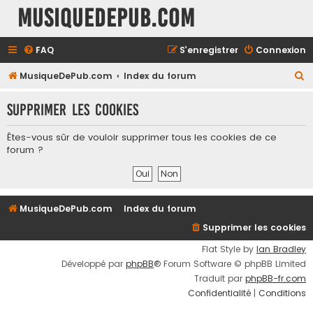
MusiqueDePub.com
FAQ
S’enregistrer
Connexion
R
MusiqueDePub.com
Index du forum
e
Supprimer les cookies
c
h
Êtes-vous sûr de vouloir supprimer tous les cookies de ce
e
forum ?
r
c
h
MusiqueDePub.com
Index du forum
e
Supprimer les cookies
r
Flat Style by
Ian Bradley
Développé par
phpBB
® Forum Software © phpBB Limited
Traduit par
phpBB-fr.com
Confidentialité
|
Conditions