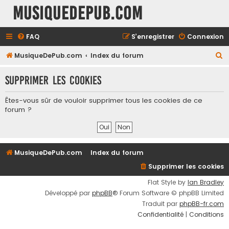
MusiqueDePub.com
FAQ
S’enregistrer
Connexion
R
MusiqueDePub.com
Index du forum
e
Supprimer les cookies
c
h
Êtes-vous sûr de vouloir supprimer tous les cookies de ce
e
forum ?
r
c
h
MusiqueDePub.com
Index du forum
e
Supprimer les cookies
r
Flat Style by
Ian Bradley
Développé par
phpBB
® Forum Software © phpBB Limited
Traduit par
phpBB-fr.com
Confidentialité
|
Conditions