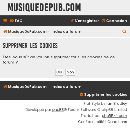
MusiqueDePub.com
FAQ
S’enregistrer
Connexion
R
MusiqueDePub.com
Index du forum
e
Supprimer les cookies
c
h
Êtes-vous sûr de vouloir supprimer tous les cookies de ce
e
forum ?
r
c
h
MusiqueDePub.com
Index du forum
e
Supprimer les cookies
r
Flat Style by
Ian Bradley
Développé par
phpBB
® Forum Software © phpBB Limited
Traduit par
phpBB-fr.com
Confidentialité
|
Conditions