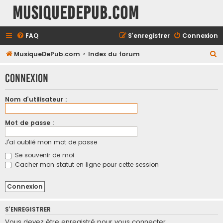
MusiqueDePub.com
FAQ
S’enregistrer
Connexion
R
MusiqueDePub.com
Index du forum
e
Connexion
c
h
Nom d’utilisateur :
e
r
Mot de passe :
c
J’ai oublié mon mot de passe
h
Se souvenir de moi
e
Cacher mon statut en ligne pour cette session
r
S’ENREGISTRER
Vous devez être enregistré pour vous connecter.