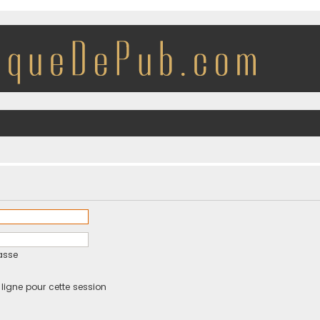
asse
igne pour cette session