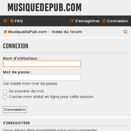
MusiqueDePub.com
FAQ
S’enregistrer
Connexion
R
MusiqueDePub.com
Index du forum
e
Connexion
c
h
Nom d’utilisateur :
e
r
Mot de passe :
c
J’ai oublié mon mot de passe
h
Se souvenir de moi
e
Cacher mon statut en ligne pour cette session
r
S’ENREGISTRER
Vous devez être enregistré pour vous connecter.