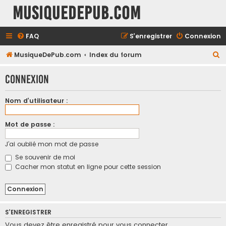
MusiqueDePub.com
FAQ
S’enregistrer
Connexion
R
MusiqueDePub.com
Index du forum
e
Connexion
c
h
Nom d’utilisateur :
e
r
Mot de passe :
c
J’ai oublié mon mot de passe
h
Se souvenir de moi
e
Cacher mon statut en ligne pour cette session
r
S’ENREGISTRER
Vous devez être enregistré pour vous connecter.