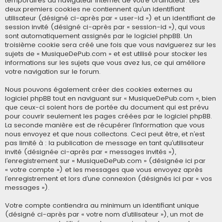
temporaires du navigateur Internet de votre ordinateur. Les
deux premiers cookies ne contiennent qu’un identifiant
utilisateur (désigné ci-après par « user-id ») et un identifiant de
session invité (désigné ci-après par « session-id »), qui vous
sont automatiquement assignés par le logiciel phpBB. Un
troisième cookie sera créé une fois que vous naviguerez sur les
sujets de « MusiqueDePub.com » et est utilisé pour stocker les
informations sur les sujets que vous avez lus, ce qui améliore
votre navigation sur le forum.
Nous pouvons également créer des cookies externes au
logiciel phpBB tout en naviguant sur « MusiqueDePub.com », bien
que ceux-ci soient hors de portée du document qui est prévu
pour couvrir seulement les pages créées par le logiciel phpBB.
La seconde manière est de récupérer l’information que vous
nous envoyez et que nous collectons. Ceci peut être, et n’est
pas limité à : la publication de message en tant qu’utilisateur
invité (désignée ci-après par « messages invités »),
l’enregistrement sur « MusiqueDePub.com » (désignée ici par
« votre compte ») et les messages que vous envoyez après
l’enregistrement et lors d’une connexion (désignés ici par « vos
messages »).
Votre compte contiendra au minimum un identifiant unique
(désigné ci-après par « votre nom d’utilisateur »), un mot de