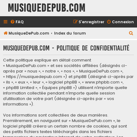
MusiqueDePub.com
FAQ
S’enregistrer
Connexion
R
MusiqueDePub.com
Index du forum
e
MusiqueDePub.com - Politique de confidentialité
c
h
Cette politique explique en détail comment
e
« MusiqueDePub.com » et ses sociétés affiliées (désignés ci-
après par « nous », « notre », « nos », « MusiqueDePub.com »,
r
« https://musiquedepub.com ») et phpBB (désigné ci-après par
c
« ils », « eux », « leur », « logiciel phpBB », « www.phpbb.com »,
« phpBB Limited », « Équipes phpBB ») utilisent n’importe quelle
h
information collectée pendant n’importe quelle session
e
d’utilisation de votre part (désignée ci-après par « vos
informations »).
r
Vos informations sont collectées de deux manières.
Premièrement, en naviguant sur « MusiqueDePub.com », le
logiciel phpBB créera un certain nombre de cookies, qui sont
des petits fichiers textes téléchargés dans les fichiers