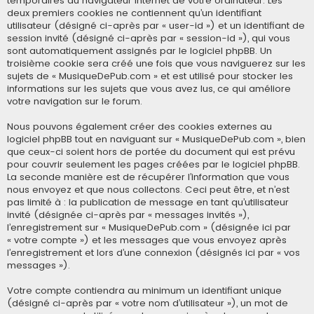
temporaires du navigateur Internet de votre ordinateur. Les
deux premiers cookies ne contiennent qu’un identifiant
utilisateur (désigné ci-après par « user-id ») et un identifiant de
session invité (désigné ci-après par « session-id »), qui vous
sont automatiquement assignés par le logiciel phpBB. Un
troisième cookie sera créé une fois que vous naviguerez sur les
sujets de « MusiqueDePub.com » et est utilisé pour stocker les
informations sur les sujets que vous avez lus, ce qui améliore
votre navigation sur le forum.
Nous pouvons également créer des cookies externes au
logiciel phpBB tout en naviguant sur « MusiqueDePub.com », bien
que ceux-ci soient hors de portée du document qui est prévu
pour couvrir seulement les pages créées par le logiciel phpBB.
La seconde manière est de récupérer l’information que vous
nous envoyez et que nous collectons. Ceci peut être, et n’est
pas limité à : la publication de message en tant qu’utilisateur
invité (désignée ci-après par « messages invités »),
l’enregistrement sur « MusiqueDePub.com » (désignée ici par
« votre compte ») et les messages que vous envoyez après
l’enregistrement et lors d’une connexion (désignés ici par « vos
messages »).
Votre compte contiendra au minimum un identifiant unique
(désigné ci-après par « votre nom d’utilisateur »), un mot de