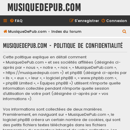
MusiqueDePub.com
FAQ
S’enregistrer
Connexion
R
MusiqueDePub.com
Index du forum
e
MusiqueDePub.com - Politique de confidentialité
c
h
Cette politique explique en détail comment
e
« MusiqueDePub.com » et ses sociétés affiliées (désignés ci-
après par « nous », « notre », « nos », « MusiqueDePub.com »,
r
« https://musiquedepub.com ») et phpBB (désigné ci-après par
c
« ils », « eux », « leur », « logiciel phpBB », « www.phpbb.com »,
« phpBB Limited », « Équipes phpBB ») utilisent n’importe quelle
h
information collectée pendant n’importe quelle session
e
d’utilisation de votre part (désignée ci-après par « vos
informations »).
r
Vos informations sont collectées de deux manières.
Premièrement, en naviguant sur « MusiqueDePub.com », le
logiciel phpBB créera un certain nombre de cookies, qui sont
des petits fichiers textes téléchargés dans les fichiers