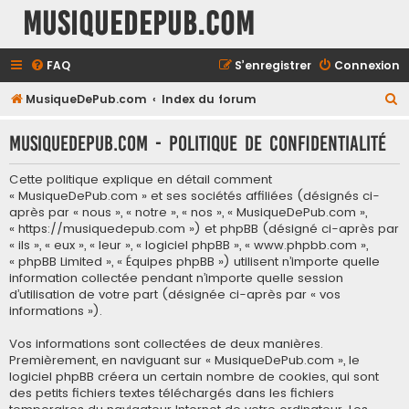
MusiqueDePub.com
FAQ
S’enregistrer
Connexion
R
MusiqueDePub.com
Index du forum
e
MusiqueDePub.com - Politique de confidentialité
c
h
Cette politique explique en détail comment
e
« MusiqueDePub.com » et ses sociétés affiliées (désignés ci-
après par « nous », « notre », « nos », « MusiqueDePub.com »,
r
« https://musiquedepub.com ») et phpBB (désigné ci-après par
c
« ils », « eux », « leur », « logiciel phpBB », « www.phpbb.com »,
« phpBB Limited », « Équipes phpBB ») utilisent n’importe quelle
h
information collectée pendant n’importe quelle session
e
d’utilisation de votre part (désignée ci-après par « vos
informations »).
r
Vos informations sont collectées de deux manières.
Premièrement, en naviguant sur « MusiqueDePub.com », le
logiciel phpBB créera un certain nombre de cookies, qui sont
des petits fichiers textes téléchargés dans les fichiers