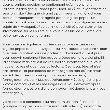
temporaires du navigateur Internet de votre ordinateur. Les
deux premiers cookies ne contiennent qu’un identifiant
utilisateur (désigné ci-après par « user-id ») et un identifiant de
session invité (désigné ci-après par « session-id »), qui vous
sont automatiquement assignés par le logiciel phpBB. Un
troisième cookie sera créé une fois que vous naviguerez sur les
sujets de « MusiqueDePub.com » et est utilisé pour stocker les
informations sur les sujets que vous avez lus, ce qui améliore
votre navigation sur le forum.
Nous pouvons également créer des cookies externes au
logiciel phpBB tout en naviguant sur « MusiqueDePub.com », bien
que ceux-ci soient hors de portée du document qui est prévu
pour couvrir seulement les pages créées par le logiciel phpBB.
La seconde manière est de récupérer l’information que vous
nous envoyez et que nous collectons. Ceci peut être, et n’est
pas limité à : la publication de message en tant qu’utilisateur
invité (désignée ci-après par « messages invités »),
l’enregistrement sur « MusiqueDePub.com » (désignée ici par
« votre compte ») et les messages que vous envoyez après
l’enregistrement et lors d’une connexion (désignés ici par « vos
messages »).
Votre compte contiendra au minimum un identifiant unique
(désigné ci-après par « votre nom d’utilisateur »), un mot de